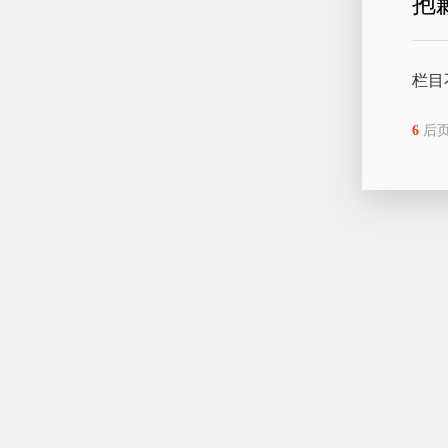
抱
栏目
6
后